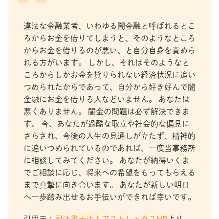
違法な金融業者、いわゆる闇金融と呼ばれるとこ
ろからお金を借りてしまうと、そのようなところ
からお金を借りるのが悪い、と自分自身を責めら
れる方がいます。 しかし、それはそのようなと
ころからしかお金を貸りられない経済状況に追い
つめられたからであって、自分から好き好んで闇
金融にお金を借りる人などいません。 あなたは
悪くありません。 闇金の問題は必ず解決できま
す。 今、あなたが過酷な取立や社会的な偏見に
さらされ、今後の人生の見通しが立たず、精神的
に追いつめられているのであれば、一度当事務所
に相談してみてください。 あなたが納得いくま
でご相談に応じ、将来への希望をもってもらえる
まで真摯に向き合います。 あなたが新しい明日
へ一歩踏み出せるお手伝いができれば幸いです。
引用元：
司法書士法人アストレックスHP
より