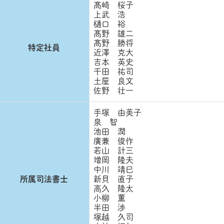
髙崎 桜子
上武 浩
樋口 裕
髙野 雄二
髙野 勝将
特定社員
近澤 克大
吉本 英史
千田 祐司
土屋 良文
佐野 壮一
手塚 由美子
泉 智
池田 潤
廣兼 俊作
若山 計三
増岡 隆夫
中川 靖巳
所属司法書士
新貝 直子
高久 隆太
小柳 薫
半田 渉
塚越 久司