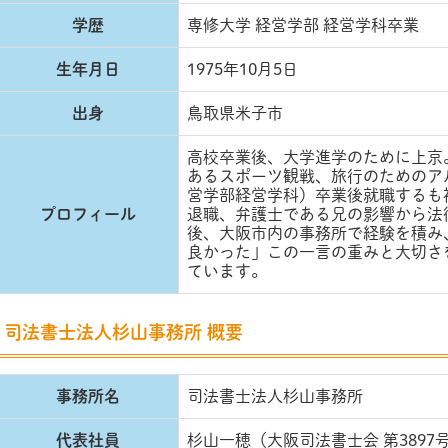
学歴
専修大学 経営学部 経営学科卒業
生年月日
1975年10月5日
出身
鳥取県米子市
高校卒業後、大学進学のために上京
あるスポーツ観戦、旅行のためのア
営学部経営学科）卒業後就職するも
プロフィール
退職、弁護士である兄の影響から法
後、大阪市内の事務所で経験を積み、
良かった」この一言の重みと大切さ
ています。
司法書士法人杉山事務所 概要
事務所名
司法書士法人杉山事務所
代表社員
杉山一穂（大阪司法書士会 第3897